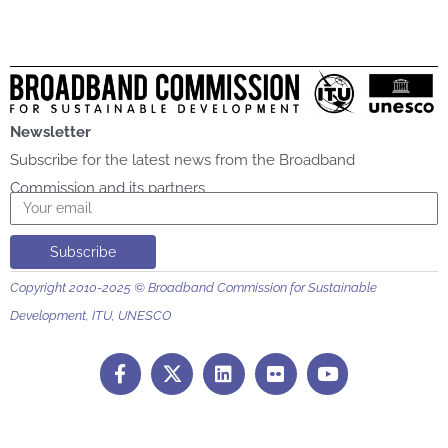
Newsletter
Subscribe for the latest news from the Broadband
Commission and its partners
Email
Subscribe
Copyright 2010-2025 © Broadband Commission for Sustainable
Development, ITU, UNESCO
F
L
F
Y
a
i
l
o
c
n
i
u
e
k
c
t
b
e
k
u